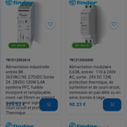
En stock
En stock
781D12302414
781212302400
Alimentation industrielle
Alimentation modulaire
entrée 88…
0,63A, entrée : 110 à 240V
265VAC/90..275VDC Sortie
AC, sortie : 24V DC 12W,
24...28VDC 130W 5,4A
protection thermique, de
système PFC, fusible
surtention et de court circuit,
incorporé et remplaçable,
connexion en parralèle ou en
mont. rail 35mm av contact
série, bornes à cage
auxiliaire pour signalisation
329.52 €
90.23 €
court circuit et protection
Thermique