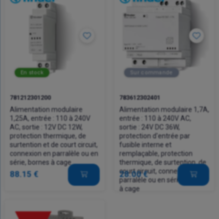
En stock
Sur commande
781212301200
783612302401
Alimentation modulaire
Alimentation modulaire 1,7A,
1,25A, entrée : 110 à 240V
entrée : 110 à 240V AC,
AC, sortie : 12V DC 12W,
sortie : 24V DC 36W,
protection thermique, de
protection d'entrée par
surtention et de court circuit,
fusible interne et
connexion en parralèle ou en
remplaçable, protection
série, bornes à cage
thermique, de surtention, de
court circuit, connexion en
88.15 €
28.00 €
parralèle ou en série, bornes
à cage