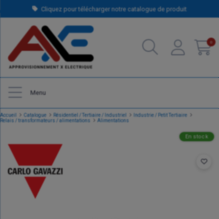
Cliquez pour télécharger notre catalogue de produit
0
Menu
Accueil
Catalogue
Résidentiel / Tertiaire / Industriel
Industrie / Petit Tertiaire
Relais / transformateurs / alimentations
Alimentations
En stock