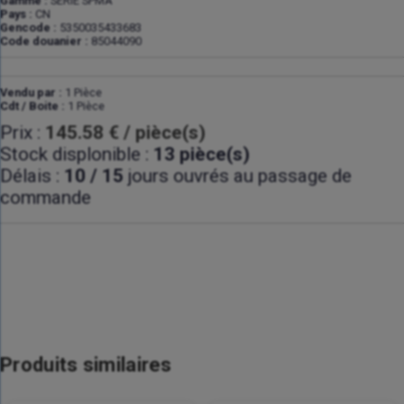
Gamme :
SÉRIE SPMA
Pays :
CN
Gencode :
5350035433683
Code douanier :
85044090
Vendu par :
1 Pièce
Cdt / Boite :
1 Pièce
Prix :
145.58 € / pièce(s)
Stock displonible :
13 pièce(s)
Délais :
10 / 15
jours ouvrés au passage de
commande
Produits similaires