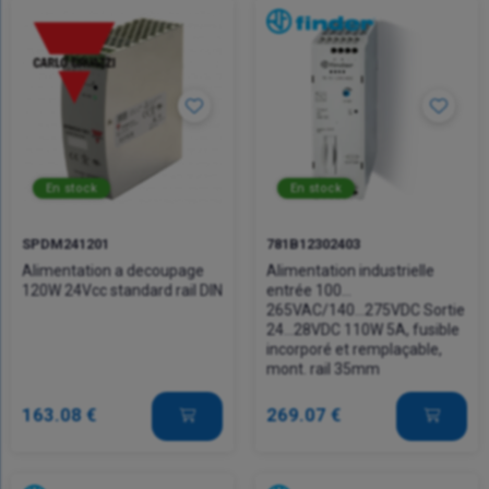
En stock
En stock
SPDM241201
781B12302403
Alimentation a decoupage
Alimentation industrielle
120W 24Vcc standard rail DIN
entrée 100…
265VAC/140...275VDC Sortie
24...28VDC 110W 5A, fusible
incorporé et remplaçable,
mont. rail 35mm
163.08 €
269.07 €