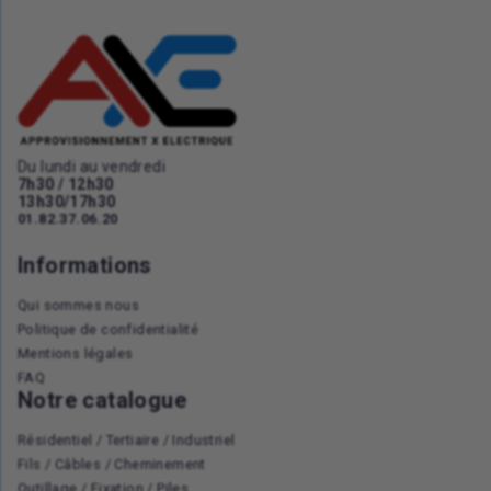
Du lundi au vendredi
7h30 / 12h30
13h30/17h30
01.82.37.06.20
Informations
Qui sommes nous
Politique de confidentialité
Mentions légales
FAQ
Notre catalogue
Résidentiel / Tertiaire / Industriel
Fils / Câbles / Cheminement
Outillage / Fixation / Piles