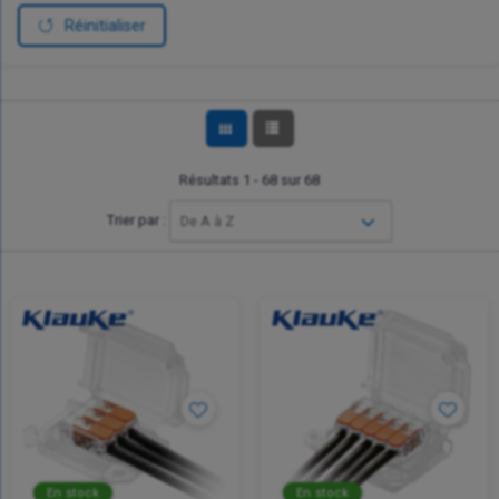
Réinitialiser
Résultats 1 - 68 sur 68
Trier par :
De A à Z
En stock
En stock