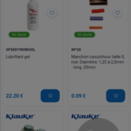
En stock
En stock
SPEEDYWIREGEL
KPS0
Lubrifiant gel
Manchon caoutchouc taille 0,
noir. Diamètre: 1,25 à 2,0mm
- long. 20mm
22.20 €
0.09 €