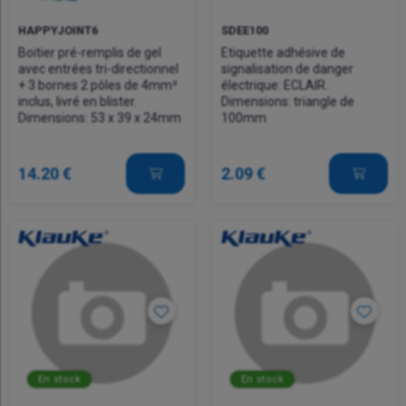
HAPPYJOINT6
SDEE100
Boitier pré-remplis de gel
Etiquette adhésive de
avec entrées tri-directionnel
signalisation de danger
+ 3 bornes 2 pôles de 4mm²
électrique: ECLAIR.
inclus, livré en blister.
Dimensions: triangle de
Dimensions: 53 x 39 x 24mm
100mm
14.20 €
2.09 €
En stock
En stock