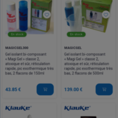
En stock
En stock
MAGICGEL300
MAGICGEL
Gel isolant bi-composant
Gel isolant bi-composant
« Magi Gel » classe 2,
« Magi Gel » classe 2,
atoxique et sûr, réticulation
atoxique et sûr, réticulation
rapide, pic exothermique très
rapide, pic exothermique très
bas, 2 flacons de 150ml
bas, 2 flacons de 500ml
43.85 €
139.00 €