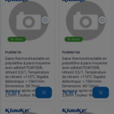
En stock
En stock
PLM34/7A
PLM40/12A
Gaine thermorétractable en
Gaine thermorétractable en
polyoléfine à paroi moyenne
polyoléfine à paroi moyenne
avec adhésif PLM100A,
avec adhésif PLM100A,
rétreint 3,5/1, Température
rétreint 3,5/1, Température
de rétreint: >110°C. Rigidité
de rétreint: >110°C. Rigidité
diélectrique: > 15kV/mm.
diélectrique: > 15kV/mm.
Dimensions: 34/7mm,
Dimensions: 40/12mm,
épaisseur après rétreint libre:
épaisseur après rétreint libre:
73.50 €
78.90 €
2,5mm. Couleur: Noire
2,5mm. Couleur: Noire