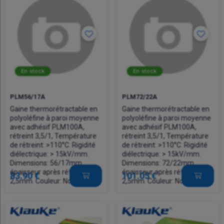
En stock
En stock
PLM56/17A
PLM72/22A
Gaine thermorétractable en
Gaine thermorétractable en
polyoléfine à paroi moyenne
polyoléfine à paroi moyenne
avec adhésif PLM100A,
avec adhésif PLM100A,
rétreint 3,5/1, Température
rétreint 3,5/1, Température
de rétreint: >110°C. Rigidité
de rétreint: >110°C. Rigidité
diélectrique: > 15kV/mm.
diélectrique: > 15kV/mm.
Dimensions: 56/17mm,
Dimensions: 72/22mm,
épaisseur après rétreint libre:
épaisseur après rétreint libre:
83.90 €
101.05 €
2,5mm. Couleur: Noire
2,5mm. Couleur: Noire