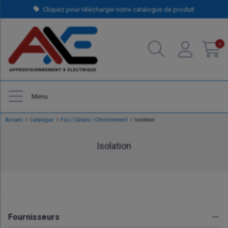
Cliquez pour télécharger notre catalogue de produit
0
Menu
Accueil
Catalogue
Fils / Câbles / Cheminement
Isolation
Isolation
Fournisseurs