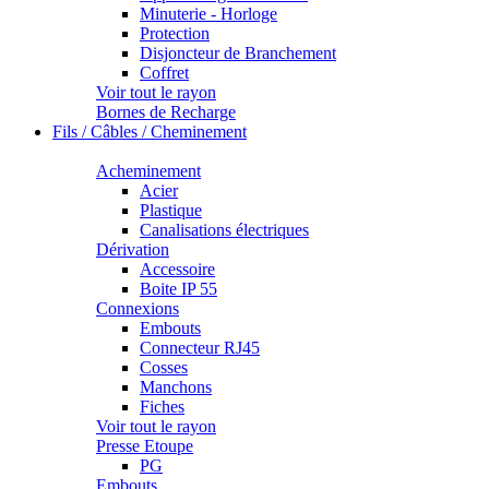
Minuterie - Horloge
Protection
Disjoncteur de Branchement
Coffret
Voir tout le rayon
Bornes de Recharge
Fils / Câbles / Cheminement
Acheminement
Acier
Plastique
Canalisations électriques
Dérivation
Accessoire
Boite IP 55
Connexions
Embouts
Connecteur RJ45
Cosses
Manchons
Fiches
Voir tout le rayon
Presse Etoupe
PG
Embouts