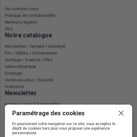
Qui sommes nous
Politique de confidentialité
Mentions légales
FAQ
Notre catalogue
Résidentiel / Tertiaire / Industriel
Fils / Câbles / Cheminement
Outillage / Fixation / Piles
Génie climatique
Éclairage
Communication / Sécurité
Promotion
Newsletter
Inscrivez-vous à la newsletter
Paramétrage des cookies
En poursuivant votre navigation sur ce site, vous acceptez le
dépôt de cookies tiers pour vous proposer une expérience
personnalisée.