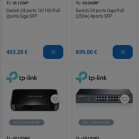
TL-SL1226P
TL-SG2428P
Switch 24 ports 10/100 PoE
Switch 24 ports Giga PoE
2ports Giga SFP
(250w) 4ports SFP
453.20 €
639.00 €
Sur commande
Sur commande
TL-SF1024M
TL-SG1024D