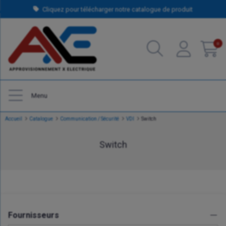
Cliquez pour télécharger notre catalogue de produit
0
Menu
Accueil
Catalogue
Communication / Sécurité
VDI
Switch
Switch
Fournisseurs