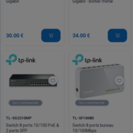
Gigabit
Gigabit - Boîtier métal
30.00 €
34.00 €
Sur commande
Sur commande
TL-SG2210MP
TL-SF1008D
Switch 8 ports 10/100 PoE &
Switch 8 ports bureau
2 ports SFP
10/100Mbps