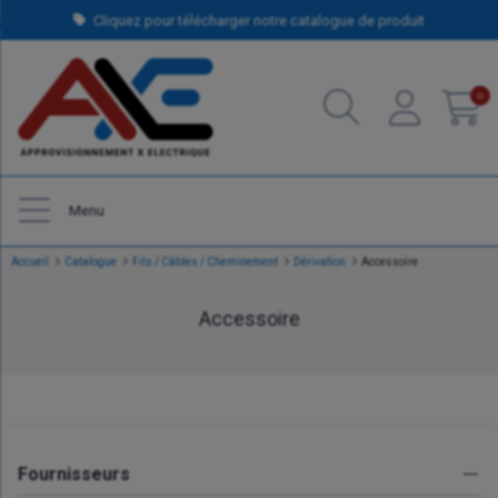
Cliquez pour télécharger notre catalogue de produit
0
Menu
Accueil
Catalogue
Fils / Câbles / Cheminement
Dérivation
Accessoire
Accessoire
Fournisseurs