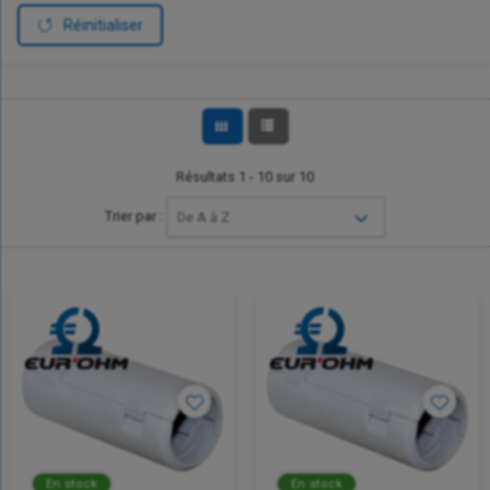
Réinitialiser
Résultats 1 - 10 sur 10
Trier par :
De A à Z
En stock
En stock