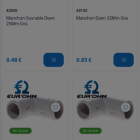
42025
42132
Manchon Ouvrable Diam
Manchon Diam 32Mm Gris
25Mm Gris
0.48 €
0.83 €
En stock
En stock