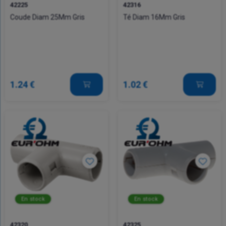
42225
42316
Coude Diam 25Mm Gris
Té Diam 16Mm Gris
1.24 €
1.02 €
En stock
En stock
42320
42325