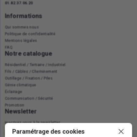
01.82.37.06.20
Informations
Qui sommes nous
Politique de confidentialité
Mentions légales
FAQ
Notre catalogue
Résidentiel / Tertiaire / Industriel
Fils / Câbles / Cheminement
Outillage / Fixation / Piles
Génie climatique
Éclairage
Communication / Sécurité
Promotion
Newsletter
Inscrivez-vous à la newsletter
Paramétrage des cookies