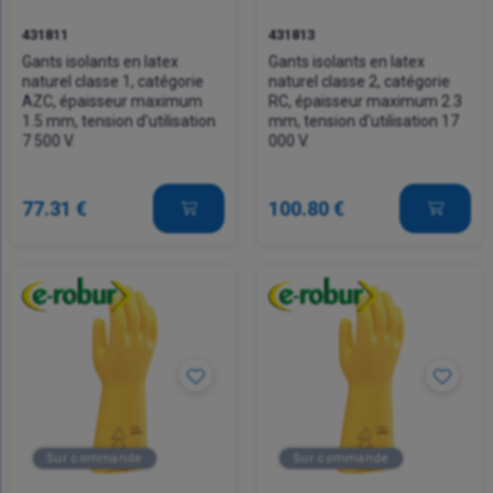
431811
431813
Gants isolants en latex
Gants isolants en latex
naturel classe 1, catégorie
naturel classe 2, catégorie
AZC, épaisseur maximum
RC, épaisseur maximum 2.3
1.5 mm, tension d'utilisation
mm, tension d'utilisation 17
7 500 V.
000 V.
77.31 €
100.80 €
Sur commande
Sur commande