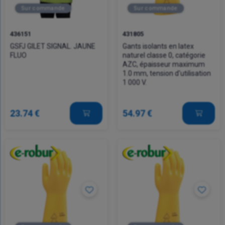
Sur commande
Sur commande
436151
431805
GSFJ GILET SIGNAL. JAUNE
Gants isolants en latex
FLUO
naturel classe 0, catégorie
AZC, épaisseur maximum
1.0 mm, tension d'utilisation
1 000 V.
23.74 €
54.97 €