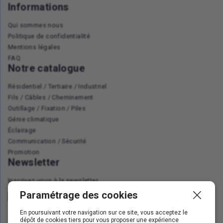
Informations
Qui sommes nous
Politique de confidentialité
Mentions légales
FAQ
Notre catalogue
Résidentiel / Tertiaire / Industriel
Fils / Câbles / Cheminement
Outillage / Fixation / Piles
Génie climatique
Éclairage
Communication / Sécurité
Promotion
Newsletter
Inscrivez-vous à la newsletter
Paramétrage des cookies
En poursuivant votre navigation sur ce site, vous acceptez le
dépôt de cookies tiers pour vous proposer une expérience