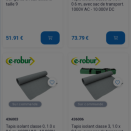
taille 9
0.6 m, avec sac de transport.
1000V AC - 10.000V DC
51.91 €
73.79 €
Sur commande
Sur commande
436003
436006
Tapis isolant classe 0, 1.0 x
Tapis isolant classe 3, 1.0 x