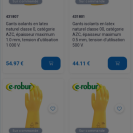
Sur commande
Sur commande
431807
431801
Gants isolants en latex
Gants isolants en latex
naturel classe 0, catégorie
naturel classe 00, catégorie
AZC, épaisseur maximum
AZC, épaisseur maximum
1.0 mm, tension d'utilisation
0.5 mm, tension d'utilisation
1 000 V.
500 V.
54.97 €
44.11 €
Sur commande
Sur commande