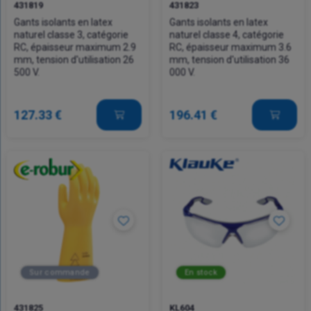
431819
431823
Gants isolants en latex
Gants isolants en latex
naturel classe 3, catégorie
naturel classe 4, catégorie
RC, épaisseur maximum 2.9
RC, épaisseur maximum 3.6
mm, tension d'utilisation 26
mm, tension d'utilisation 36
500 V.
000 V.
127.33 €
196.41 €
Sur commande
En stock
431825
KL604