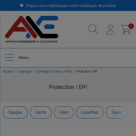
Cliquez pour télécharger notre catalogue de produit
0
Menu
Accueil
Catalogue
Outillage / Fixation / Piles
Protection / EPI
Protection / EPI
Casque
Gants
Gillet
Lunettes
Tapis