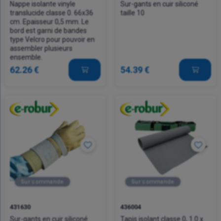
Nappe isolante vinyle
Sur-gants en cuir siliconé
translucide classe 0. 66x36
taille 10
cm. Epaisseur 0,5 mm. Le
bord est garni de bandes
type Velcro pour pouvoir en
assembler plusieurs
ensemble.
62.26 €
54.39 €
Sur commande
Sur commande
431630
436004
Sur-gants en cuir siliconé
Tapis isolant classe 0, 1.0 x