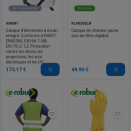
Sur commande
En stock
436081
KL602GELB
Casque d'électricien à écran
Casque de chantier jaune,
intégré. Conforme à EN397,
tour de tête réglable.
EN50365, EN166-1-B8,
EN170-2-1,2. Protection
contre les chocs, les
projections, les arcs
électriques et les UV.
173.17 €
49.90 €