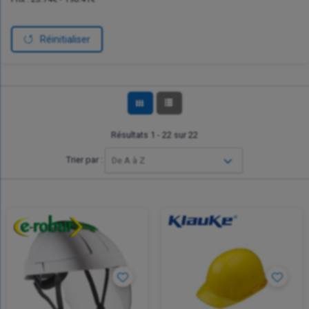
Réinitialiser
Résultats 1 - 22 sur 22
Trier par :
De A à Z