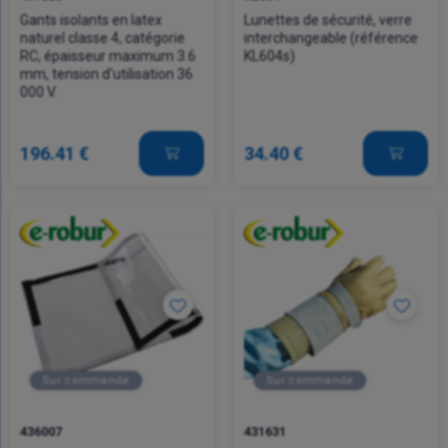
Gants isolants en latex
Lunettes de sécurité, verre
naturel classe 4, catégorie
interchangeable (référence
RC, épaisseur maximum 3.6
KL604s)
mm, tension d'utilisation 36
000 V.
196.41 €
34.40 €
Sur commande
Sur commande
436007
431631