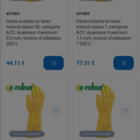
431803
431809
Gants isolants en latex
Gants isolants en latex
naturel classe 00, catégorie
naturel classe 1, catégorie
AZC, épaisseur maximum
AZC, épaisseur maximum
0.5 mm, tension d'utilisation
1.5 mm, tension d'utilisation
500 V.
7 500 V.
44.11 €
77.31 €
Sur commande
Sur commande