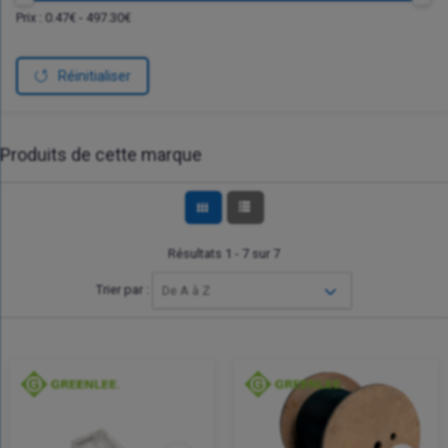
Prix :
0.47
€ -
497.30
€
Réinitialiser
Produits de cette marque
Résultats 1 - 7 sur 7
Trier par :
De A à Z