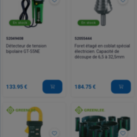
En stock
En stock
52049408
52055444
Détecteur de tension
Foret étagé en coblat spécial
bipolaire GT-55NE
électricien. Capacité de
découpe de 6,5 à 32,5mm
133.95 €
184.75 €