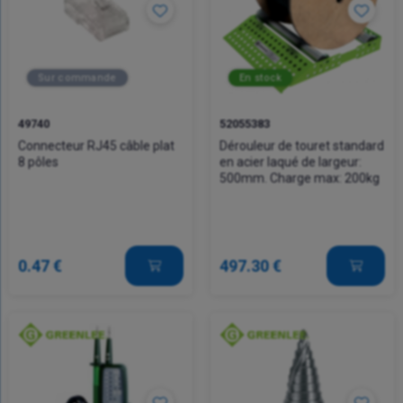
Sur commande
En stock
49740
52055383
Connecteur RJ45 câble plat
Dérouleur de touret standard
8 pôles
en acier laqué de largeur:
500mm. Charge max: 200kg
0.47 €
497.30 €