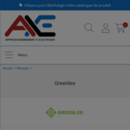
Cliquez pour télécharger notre catalogue de produit
0
Menu
Accueil
Marques
Greenlee