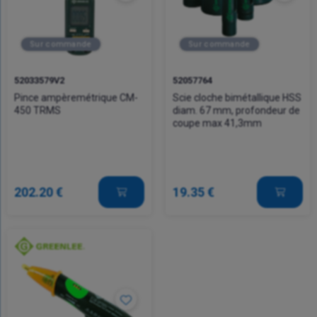
Sur commande
Sur commande
52033579V2
52057764
Pince ampèremétrique CM-
Scie cloche bimétallique HSS
450 TRMS
diam. 67 mm, profondeur de
coupe max 41,3mm
202.20 €
19.35 €