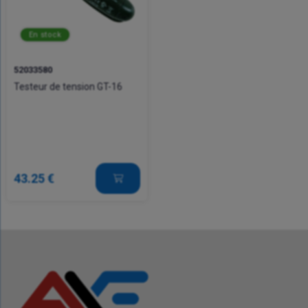
En stock
52033580
Testeur de tension GT-16
43.25 €